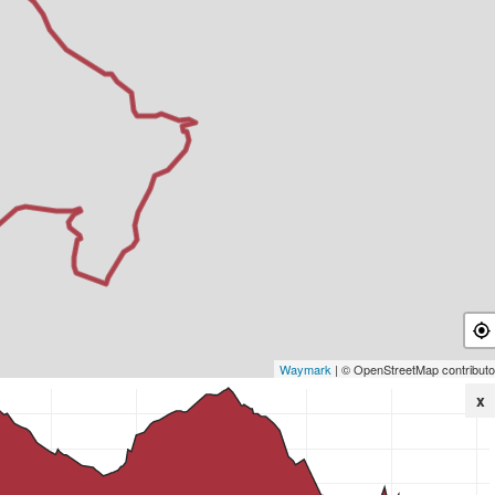
Waymark
| © OpenStreetMap contributo
x