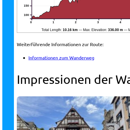
150
100
0
1
2
3
4
Total Length:
10.16 km
Max. Elevation:
336.00 m
M
Weiterführende Informationen zur Route:
Informationen zum Wanderweg
Impressionen der W