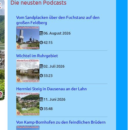
Die neusten Podcasts
Vom Sandplacken über den Fuchstanz auf den
großen Feldberg
06. August 2026
42:15
Wichtel im Ruhrgebiet
02. Juli 2026
33:23
Herrnlei Steig in Dausenau an der Lahn
11. Juni 2026
35:48
Von Kamp-Bornhofen zu den feindlichen Brüdern