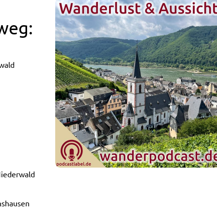
weg:
wald
Niederwald
nshausen