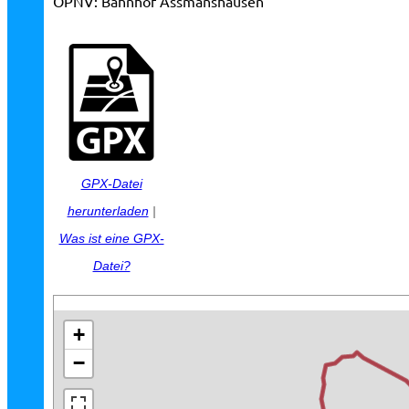
ÖPNV:
Bahnhof Assmanshausen
GPX-Datei
herunterladen
|
Was ist eine GPX-
Datei?
+
−