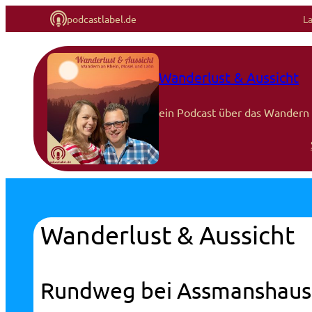
podcastlabel.de
L
Wanderlust & Aussicht
ein Podcast über das Wandern 
Wanderlust & Aussicht
Rundweg bei Assmanshaus