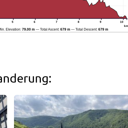
5
6
7
8
9
10
k
in. Elevation:
79.00 m
Total Ascent:
679 m
Total Descent:
679 m
anderung: