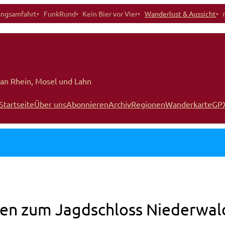
angsamfahrt
FunkRund
Kein Bier vor Vier
Wanderlust & Aussicht
an Rhein, Mosel und Lahn
Startseite
Über uns
Abonnieren
Archiv
Regionen
Wanderkarte
GP
en zum Jagdschloss Niederwal