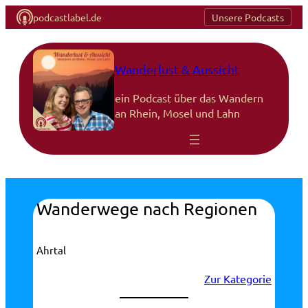
podcastlabel.de
Unsere Podcasts
Zum
Inhalt
springen
Wanderlust & Aussicht
ein Podcast über das Wandern
an Rhein, Mosel und Lahn
Wanderwege nach Regionen
Ahrtal
Zur Kategorie