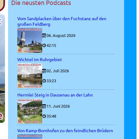
Die neusten Podcasts
Vom Sandplacken über den Fuchstanz auf den
großen Feldberg
06. August 2026
42:15
Wichtel im Ruhrgebiet
02. Juli 2026
33:23
Herrnlei Steig in Dausenau an der Lahn
11. Juni 2026
35:48
Von Kamp-Bornhofen zu den feindlichen Brüdern