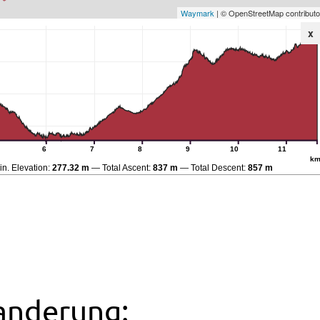
Waymark
| © OpenStreetMap contributo
x
6
7
8
9
10
11
k
in. Elevation:
277.32 m
Total Ascent:
837 m
Total Descent:
857 m
anderung: