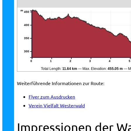
m
450
400
350
300
0
1
2
3
4
5
Total Length:
11.64 km
Max. Elevation:
455.05 m
M
Weiterführende Informationen zur Route:
Flyer zum Ausdrucken
Verein Vielfalt Westerwald
Impressionen der W