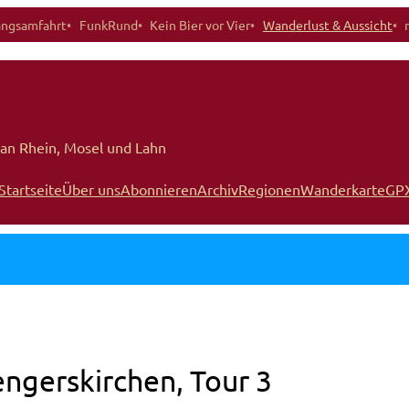
angsamfahrt
FunkRund
Kein Bier vor Vier
Wanderlust & Aussicht
an Rhein, Mosel und Lahn
Startseite
Über uns
Abonnieren
Archiv
Regionen
Wanderkarte
GP
gerskirchen, Tour 3