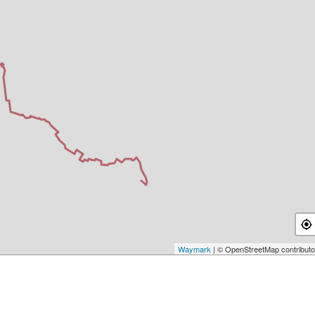
Waymark
| © OpenStreetMap contributo