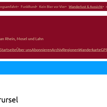
angsamfahrt
FunkRund
Kein Bier vor Vier
Wanderlust & Aussicht
an Rhein, Mosel und Lahn
Startseite
Über uns
Abonnieren
Archiv
Regionen
Wanderkarte
GP
ursel