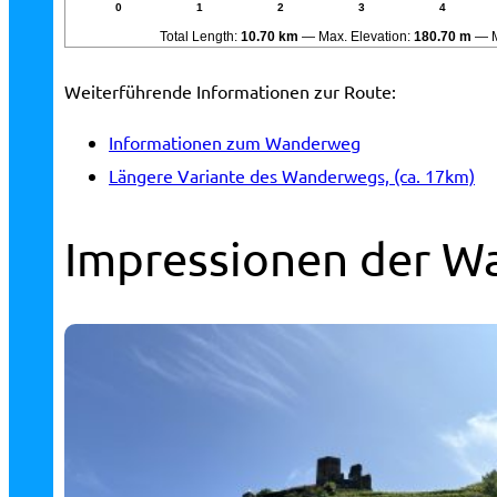
0
1
2
3
4
Total Length:
10.70 km
Max. Elevation:
180.70 m
Weiterführende Informationen zur Route:
Informationen zum Wanderweg
Längere Variante des Wanderwegs, (ca. 17km)
Impressionen der W