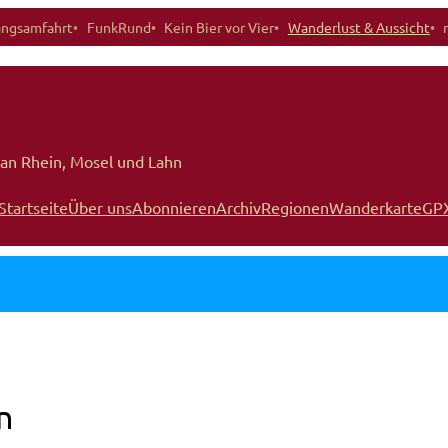
angsamfahrt
FunkRund
Kein Bier vor Vier
Wanderlust & Aussicht
an Rhein, Mosel und Lahn
Startseite
Über uns
Abonnieren
Archiv
Regionen
Wanderkarte
GP
n