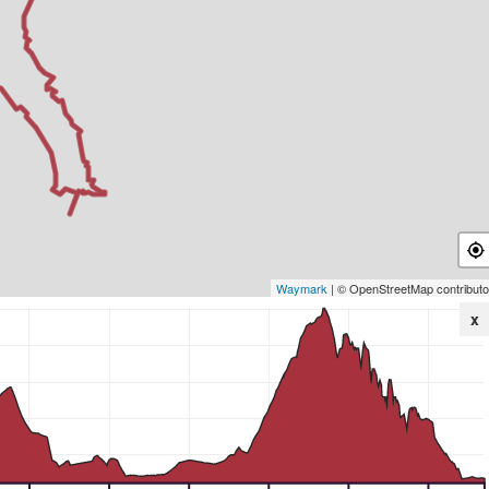
Waymark
| © OpenStreetMap contributo
x