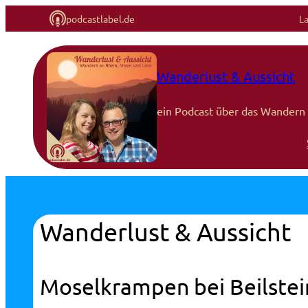
podcastlabel.de
L
Wanderlust & Aussicht
ein Podcast über das Wandern 
Wanderlust & Aussicht
Moselkrampen bei Beilstei