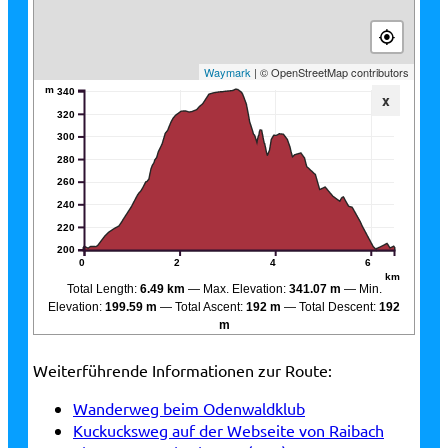
Waymark
| © OpenStreetMap contributors
m
340
x
320
300
280
260
240
220
200
0
2
4
6
km
Total Length:
6.49 km
Max. Elevation:
341.07 m
Min.
Elevation:
199.59 m
Total Ascent:
192 m
Total Descent:
192
m
Weiterführende Informationen zur Route:
Wanderweg beim Odenwaldklub
Kuckucksweg auf der Webseite von Raibach