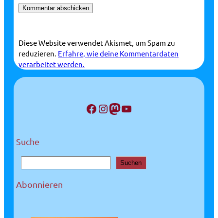
Diese Website verwendet Akismet, um Spam zu
reduzieren.
Erfahre, wie deine Kommentardaten
verarbeitet werden.
Facebook
Instagram
Mastodon
YouTube
Suche
S
Suchen
u
c
Abonnieren
h
e
n