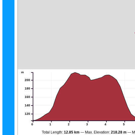
m
200
180
160
140
120
0
1
2
3
4
5
Total Length:
12.85 km
Max. Elevation:
218.28 m
M