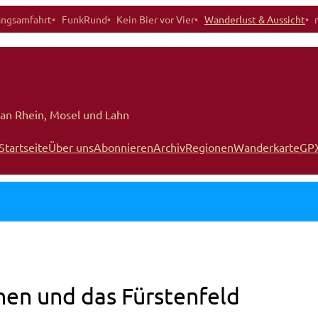
angsamfahrt
FunkRund
Kein Bier vor Vier
Wanderlust & Aussicht
an Rhein, Mosel und Lahn
Startseite
Über uns
Abonnieren
Archiv
Regionen
Wanderkarte
GP
en und das Fürstenfeld