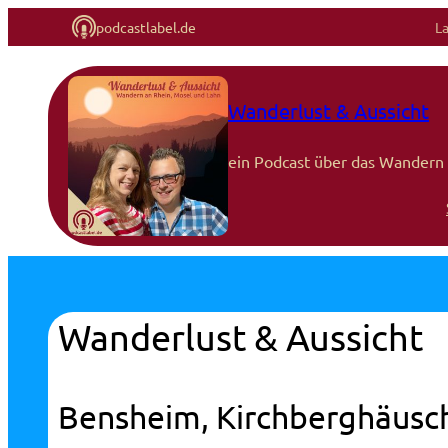
podcastlabel.de
L
Wanderlust & Aussicht
ein Podcast über das Wandern 
Wanderlust & Aussicht
Bensheim, Kirchberghäusch