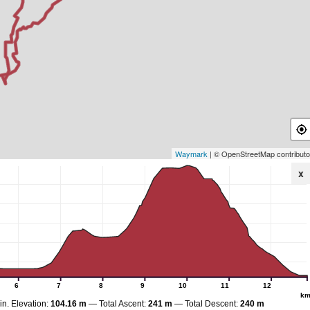
Waymark
| © OpenStreetMap contributo
x
6
7
8
9
10
11
12
k
in. Elevation:
104.16 m
Total Ascent:
241 m
Total Descent:
240 m