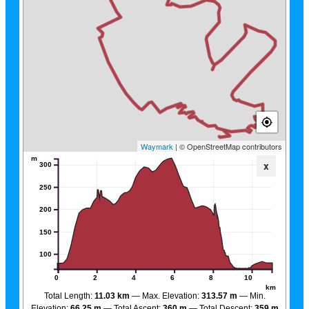
Waymark
| © OpenStreetMap contributors
m
x
300
250
200
150
100
0
2
4
6
8
10
km
Total Length:
11.03 km
Max. Elevation:
313.57 m
Min.
Elevation:
66.25 m
Total Ascent:
360 m
Total Descent:
359 m