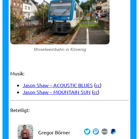
Moselweinbahn in Kövenig
Musik:
Jason Shaw – ACOUSTIC BLUES
(
cc
)
Jason Shaw – MOUNTAIN SUN
(
cc
)
Beteiligt:
Gregor Börner