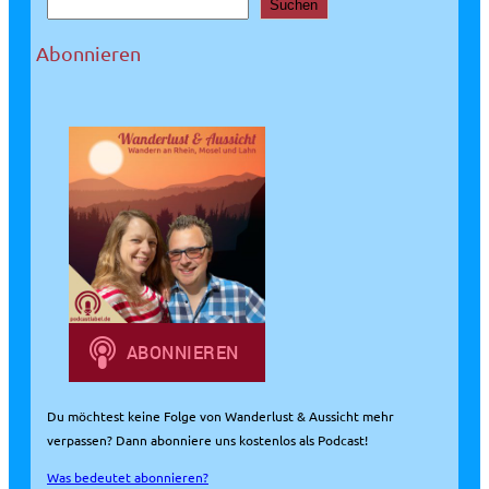
S
Suchen
u
c
Abonnieren
h
e
n
Du möchtest keine Folge von Wanderlust & Aussicht mehr
verpassen? Dann abonniere uns kostenlos als Podcast!
Was bedeutet abonnieren?