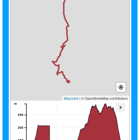
Waymark
| © OpenStreetMap contributors
m
x
250
200