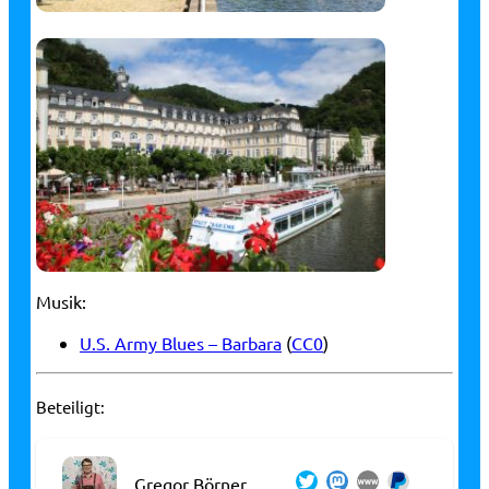
Musik:
U.S. Army Blues – Barbara
(
CC0
)
Beteiligt:
Gregor Börner