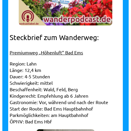
Steckbrief zum Wanderweg:
Premiumweg „Höhenluft“ Bad Ems
Region:
Lahn
Länge:
12,4 km
Dauer:
4-5 Stunden
Schwierigkeit:
mittel
Beschaffenheit:
Wald, Feld, Berg
Kindgerecht:
Empfehlung ab 6 Jahren
Gastronomie:
Vor, während und nach der Route
Start der Route:
Bad Ems Hauptbahnhof
Parkmöglichkeiten:
am Hauptbahnhof
ÖPNV:
Bad Ems Hbf