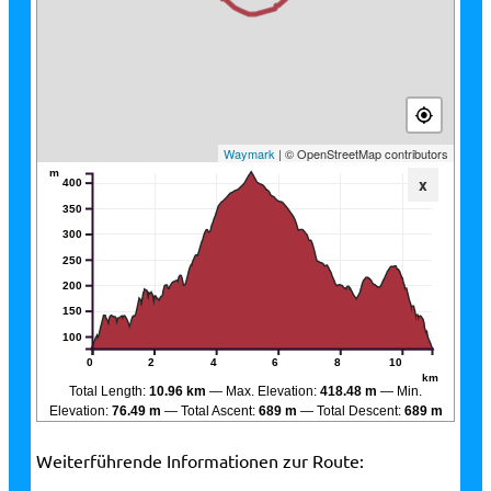
Waymark
| © OpenStreetMap contributors
m
x
400
350
300
250
200
150
100
0
2
4
6
8
10
km
Total Length:
10.96 km
Max. Elevation:
418.48 m
Min.
Elevation:
76.49 m
Total Ascent:
689 m
Total Descent:
689 m
Weiterführende Informationen zur Route: