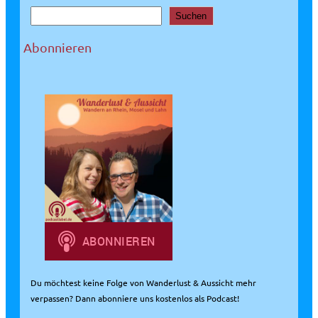
S
Suchen
u
c
Abonnieren
h
e
n
Du möchtest keine Folge von Wanderlust & Aussicht mehr
verpassen? Dann abonniere uns kostenlos als Podcast!