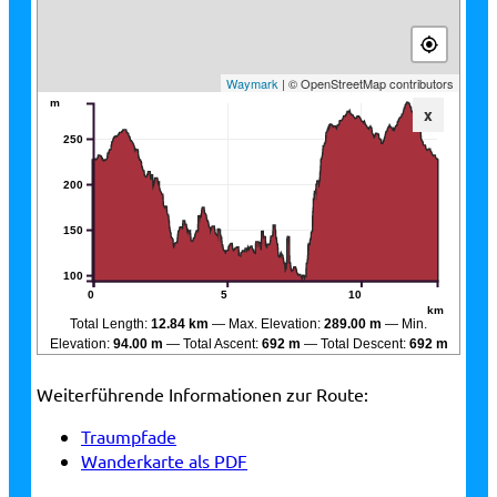
Waymark
| © OpenStreetMap contributors
m
x
250
200
150
100
0
5
10
km
Total Length:
12.84 km
Max. Elevation:
289.00 m
Min.
Elevation:
94.00 m
Total Ascent:
692 m
Total Descent:
692 m
Weiterführende Informationen zur Route:
Traumpfade
Wanderkarte als PDF