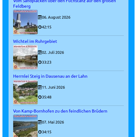
Vom Sandplacken über den Fuchstanz auf den großen
Feldberg
06. August 2026
42:15
Wichtel im Ruhrgebiet
02. Juli 2026
33:23
Herrnlei Steig in Dausenau an der Lahn
11. Juni 2026
35:48
Von Kamp-Bornhofen zu den feindlichen Brüdern
07. Mai 2026
34:15